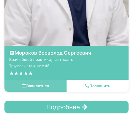
Мороков Всеволод Сергеевич
Врач общей практики, гастроэнт...
Трудовой стаж, лет: 46
Записаться
Позвонить
Подробнее