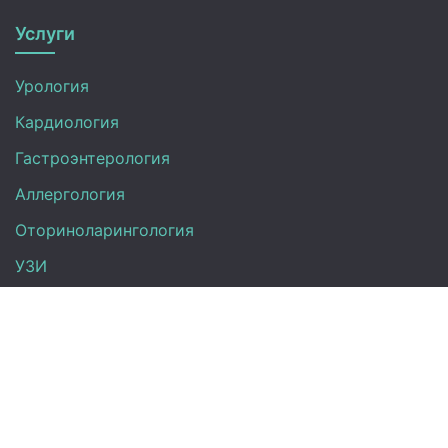
Услуги
Урология
Кардиология
Гастроэнтерология
Аллергология
Оториноларингология
УЗИ
Неврология
Анализы
Терапия
Эндокринология
Гинекология