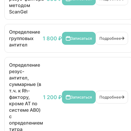
методом
ScanGel
Определение
1 800 ₽
групповых
Записаться
Подробнее
антител
Определение
резус-
антител,
суммарные (в
т.ч. к Rh-
1 200 ₽
фактору,
Записаться
Подробнее
кроме АТ по
системе AB0)
с
определением
титра