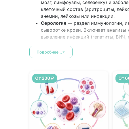
мозг, лимфоузлы, селезенку) и забол
клеточный состав (эритроциты, лейк
анемии, лейкозы или инфекции.
Серология
— раздел иммунологии, из
сыворотке крови. Включает анализы н
выявление инфекций (гепатиты, ВИЧ, 
Гемостаз
— биологическая система о
состояния крови, остановку кровоте
Подробнее...
образовавшихся тромбов. Исследован
образования тромбов или, напротив,
От 200 ₽
От 6