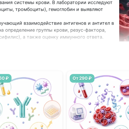
евания системы крови. В лаборатории исследуют
оциты, тромбоциты), гемоглобин и выявляют
учающий взаимодействие антигенов и антител в
а определение группы крови, резус-фактора,
сифилис), а также оценку иммунного ответа.
рганизма, отвечающая за сохранение жидкого
чений при повреждении сосудов и растворение
ие гемостаза (коагулограмма) оценивает риск
 склонность к кровоточивости
60 ₽
От 290 ₽