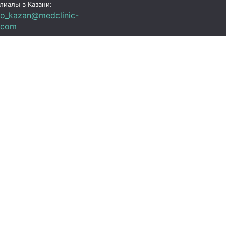
лиалы в Казани:
fo_kazan@medclinic-
.com
зань , ул. Юлиуса
чика, 94
ик работы
 Пт:
07:00 – 19:00
C+3)
08:00 – 17:00 (UTC+3)
08:00 – 15:00 (UTC+3)