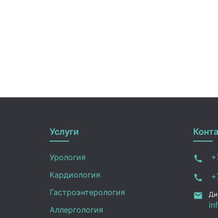
Услуги
Конт
Урология
+7
Кардиология
+7
Гастроэнтерология
Ди
in
Аллергология