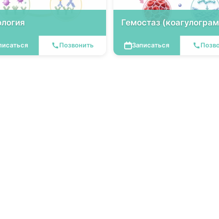
логия
Гемостаз (коагулогра
писаться
Позвонить
Записаться
Позв