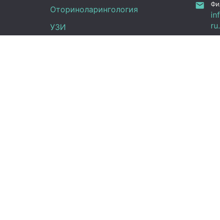
Фи
Оториноларингология
in
ru
УЗИ
Ка
Неврология
Фу
Анализы
Граф
Терапия
Эндокринология
Пн -
Гинекология
(UT
Сб:
Вс:
Правовая информация
Новости
Справка