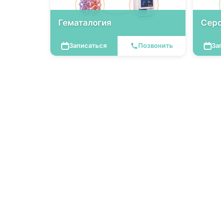
Гематалогия
Серо
Записаться
Позвонить
За