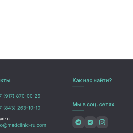
акты
Как нас найти?
 (917) 870-00-26
Мы в соц. сетях
 (843) 263-10-10
рект:
fo@medclinic-ru.com