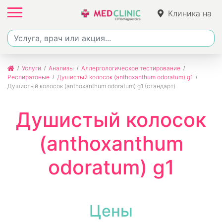
Клиника на
Фучика
Услуги
Анализы
Аллергологическое тестирование
Респиратоные
Душистый колосок (anthoxanthum odoratum) g1
Душистый колосок (anthoxanthum odoratum) g1 (стандарт)
Душистый колосок
(anthoxanthum
odoratum) g1
Цены