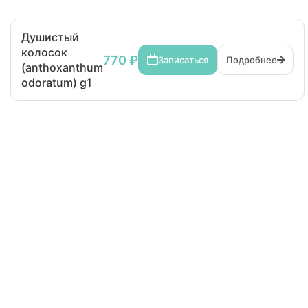
Душистый
колосок
770 ₽
Записаться
Подробнее
(anthoxanthum
odoratum) g1