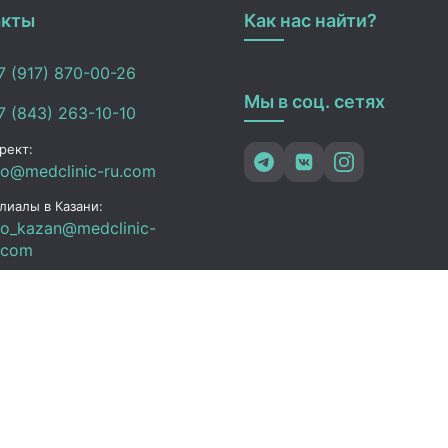
акты
Как нас найти?
 (917) 870-00-26
Мы в соц. сетях
 (843) 263-10-10
рект:
fo@medclinic-ru.com
лиалы в Казани:
fo_kazan@medclinic-
.com
зань , ул. Юлиуса
чика, 94
ик работы
 Пт:
07:00 – 19:00
C+3)