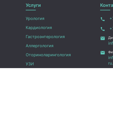
Услуги
Конт
Урология
+7
Кардиология
+7
Гастроэнтерология
Ди
in
Аллергология
Фи
Оториноларингология
in
ru
УЗИ
Ка
Неврология
Фу
Анализы
Граф
Терапия
Эндокринология
Пн -
Гинекология
(UT