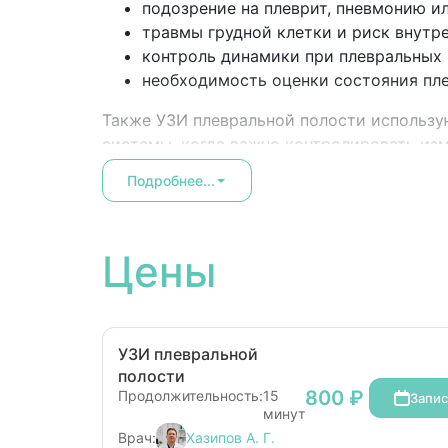
подозрение на плеврит, пневмонию и
травмы грудной клетки и риск внутре
контроль динамики при плевральных 
необходимость оценки состояния пле
Также УЗИ плевральной полости использу
системы, когда важно контролировать из
Подробнее...
Цены
УЗИ плевральной
полости
800 ₽
Продолжительность:
15
Запис
минут
Врач:
Хазипов А. Г.