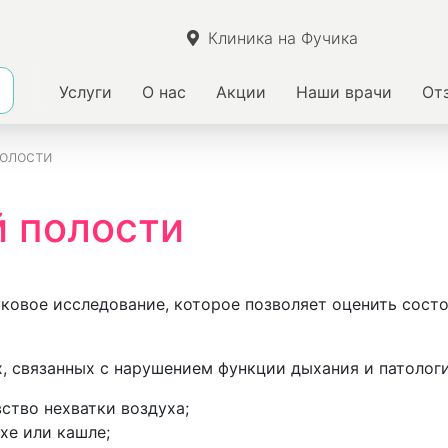
Клиника на Фучика
Услуги
О нас
Акции
Наши врачи
От
олости
 полости
ковое исследование, которое позволяет оценить состо
, связанных с нарушением функции дыхания и патолог
ство нехватки воздуха;
хе или кашле;