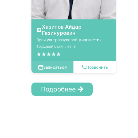
Хазипов Айдар
Газинурович
Врач ультразвуковой диагностик...
Трудовой стаж, лет: 9
Записаться
Позвонить
Подробнее