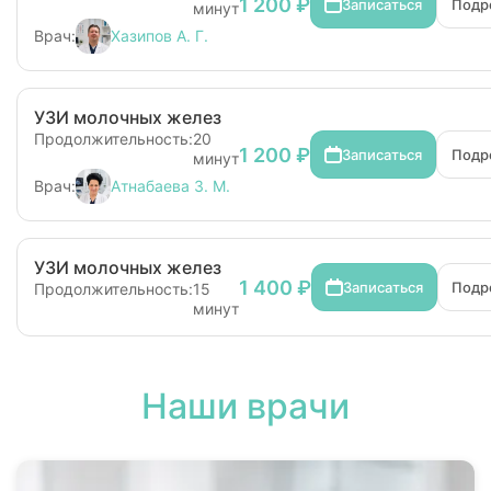
1 200 ₽
Записаться
Подр
минут
Врач:
Хазипов А. Г.
УЗИ молочных желез
Продолжительность:
20
1 200 ₽
Записаться
Подр
минут
Врач:
Атнабаева З. М.
УЗИ молочных желез
1 400 ₽
Записаться
Подр
Продолжительность:
15
минут
Наши врачи