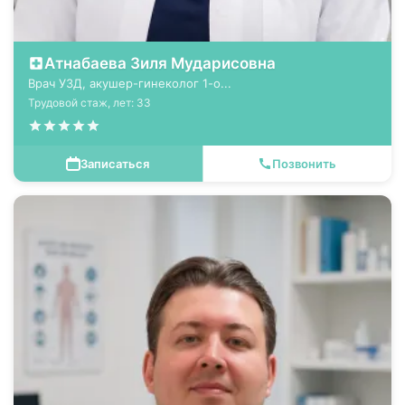
Атнабаева Зиля Мударисовна
Врач УЗД, акушер-гинеколог 1-о...
Трудовой стаж, лет: 33
Записаться
Позвонить