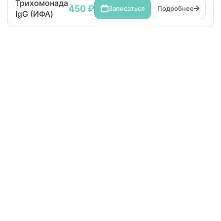
Трихомонада
450 ₽
Записаться
Подробнее
IgG (ИФА)