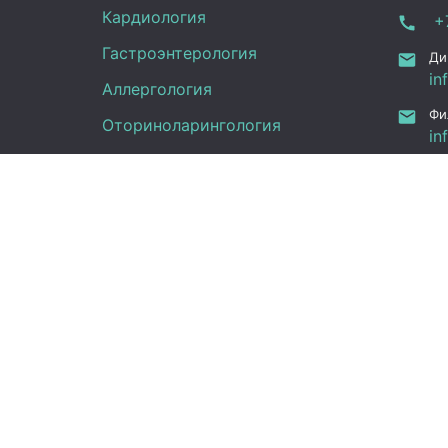
Кардиология
+7
Гастроэнтерология
Ди
in
Аллергология
Фи
Оториноларингология
in
ru
УЗИ
Ка
Неврология
Фу
Анализы
Граф
Терапия
Эндокринология
Пн -
Гинекология
(UT
Сб:
Вс: