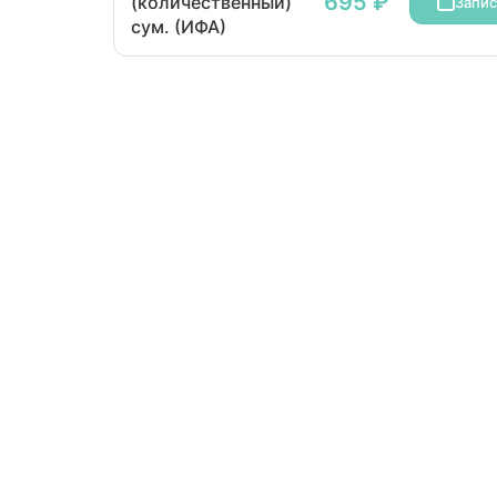
695 ₽
(количественный)
Запис
сум. (ИФА)