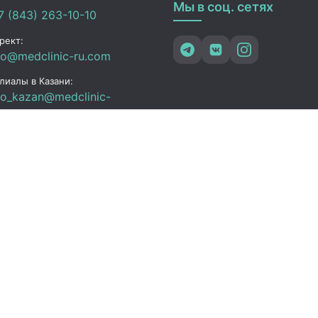
Мы в соц. сетях
 (843) 263-10-10
рект:
fo@medclinic-ru.com
лиалы в Казани:
fo_kazan@medclinic-
.com
зань , ул. Юлиуса
чика, 94
ик работы
 Пт:
07:00 – 19:00
C+3)
08:00 – 17:00 (UTC+3)
08:00 – 15:00 (UTC+3)