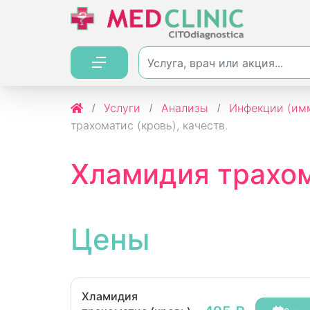
Услуги
Анализы
Инфекции (имм
трахоматис (кровь), качеств.
Хламидия трахома
Цены
Хламидия