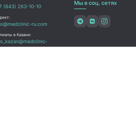
Мы в соц. сетях
 (843) 263-10-10
рект:
fo@medclinic-ru.com
лиалы в Казани:
fo_kazan@medclinic-
.com
зань , ул. Юлиуса
чика, 94
ик работы
 Пт:
07:00 – 19:00
C+3)
08:00 – 17:00 (UTC+3)
08:00 – 15:00 (UTC+3)