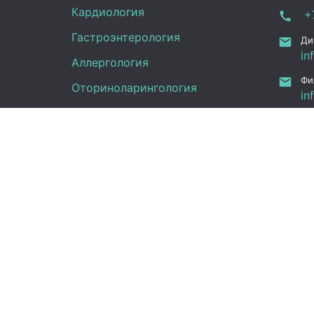
Кардиология
+7
Гастроэнтерология
Ди
in
Аллергология
Фи
Оториноларингология
in
ru
УЗИ
Ка
Неврология
Фу
Анализы
Граф
Терапия
Эндокринология
Пн -
Гинекология
(UT
Сб:
Вс: