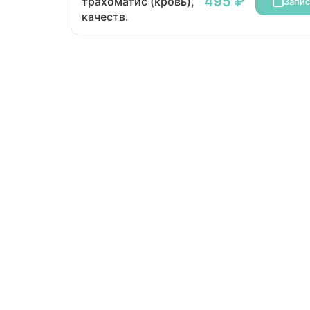
495 ₽
трахоматис (кровь),
Запис
качеств.