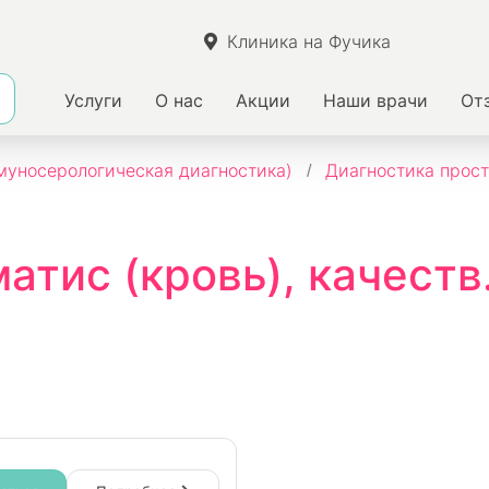
Клиника на Фучика
Услуги
О нас
Акции
Наши врачи
От
уносерологическая диагностика)
Диагностика прост
тис (кровь), качеств