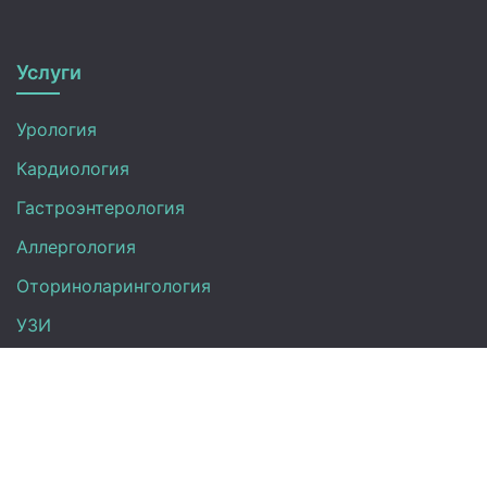
Услуги
Урология
Кардиология
Гастроэнтерология
Аллергология
Оториноларингология
УЗИ
Неврология
Анализы
Терапия
Эндокринология