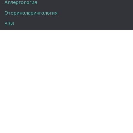
Аллергология
Оториноларингология
УЗИ
Неврология
Анализы
Терапия
Эндокринология
Гинекология
Контакты
+7 (917) 870-00-26
+7 (843) 263-10-10