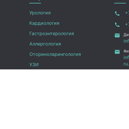
Урология
+7
Кардиология
+7
Гастроэнтерология
Ди
in
Аллергология
Фи
Оториноларингология
in
ru
УЗИ
Ка
Неврология
Фу
Анализы
Граф
Терапия
Эндокринология
Пн -
Гинекология
(UT
Сб: