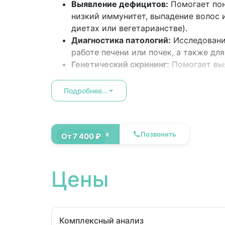
Выявление дефицитов:
Помогает пон
низкий иммунитет, выпадение волос 
диетах или вегетарианстве).
Диагностика патологий:
Исследовани
работе печени или почек, а также дл
Генетический скрининг:
Помогает выя
белкового обмена, особенно у детей.
Подробнее...
Комплексный анализ крови
Записаться
Позвонить
на аминокислоты (12
От 7 400 ₽
показателей-
аланин,аргинин,
Цены
аспарагиновая кислота ,
цитруллин, глутаминовая
кислота, глицин, метионин,
орнитин, фенилаланин,
Комплексный анализ
тирозин, валин, лейцин /