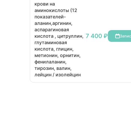
крови на
изолейцин
аминокислоты (12
показателей-
аланин,аргинин,
аспарагиновая
7 400 ₽
кислота , цитруллин,
Запис
глутаминовая
кислота, глицин,
метионин, орнитин,
фенилаланин,
тирозин, валин,
лейцин / изолейцин