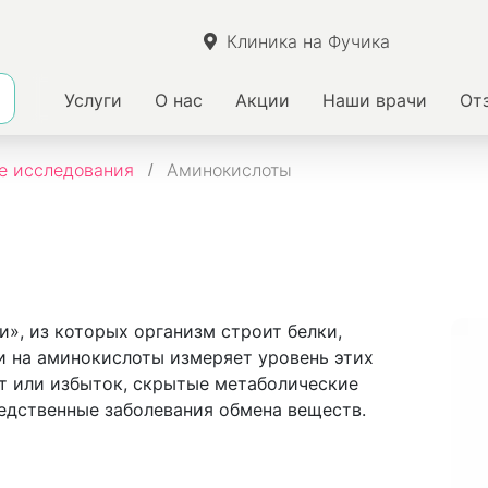
Клиника на Фучика
Услуги
О нас
Акции
Наши врачи
От
е исследования
Аминокислоты
», из которых организм строит белки,
и на аминокислоты измеряет уровень этих
ит или избыток, скрытые метаболические
ледственные заболевания обмена веществ.