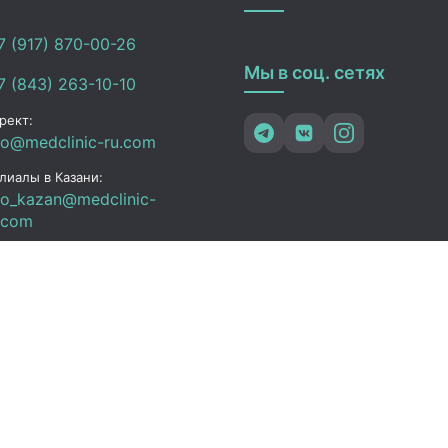
 (917) 870-00-26
Мы в соц. сетях
 (843) 263-10-10
рект:
fo@medclinic-ru.com
лиалы в Казани:
fo_kazan@medclinic-
.com
зань , ул. Юлиуса
чика, 94
ик работы
 Пт:
07:00 – 19:00
C+3)
08:00 – 17:00 (UTC+3)