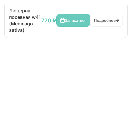
Люцерна
посевная w41
770 ₽
Записаться
Подробнее
(Medicago
sativa)