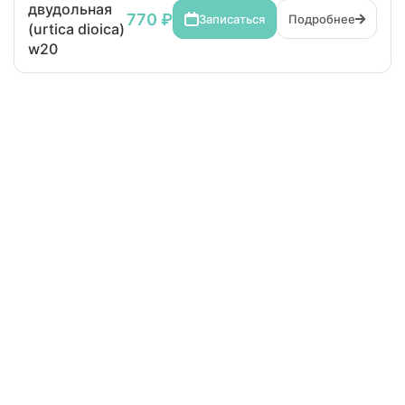
двудольная
770 ₽
Записаться
Подробнее
(urtica dioica)
w20