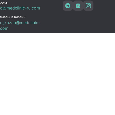
рект:
fo@medclinic-ru.com
лиалы в Казани:
fo_kazan@medclinic-
.com
зань , ул. Юлиуса
чика, 94
ик работы
 Пт:
07:00 – 19:00
C+3)
08:00 – 17:00 (UTC+3)
08:00 – 15:00 (UTC+3)