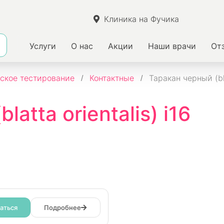
Клиника на Фучика
Услуги
О нас
Акции
Наши врачи
От
ское тестирование
Контактные
Таракан черный (blat
atta orientalis) i16
аться
Подробнее