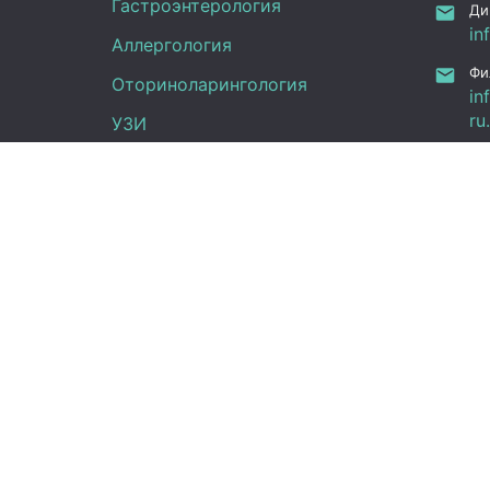
Гастроэнтерология
Ди
in
Аллергология
Фи
Оториноларингология
in
ru
УЗИ
Ка
Неврология
Фу
Анализы
Граф
Терапия
Эндокринология
Пн -
Гинекология
(UT
Сб:
Вс: