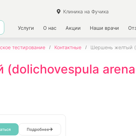
Клиника на Фучика
Услуги
О нас
Акции
Наши врачи
От
ское тестирование
Контактные
Шершень желтый (do
dolichovespula arenar
аться
Подробнее