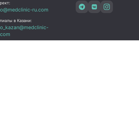
рект:
fo@medclinic-ru.com
лиалы в Казани:
fo_kazan@medclinic-
.com
зань , ул. Юлиуса
чика, 94
ик работы
 Пт:
07:00 – 19:00
C+3)
08:00 – 17:00 (UTC+3)
08:00 – 15:00 (UTC+3)