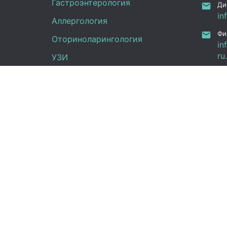
Гастроэнтерология
Ди
in
Аллергология
Фи
Оториноларингология
in
ru
УЗИ
Ка
Неврология
Фу
Анализы
Граф
Терапия
Эндокринология
Пн -
Гинекология
(UT
Сб:
Вс: