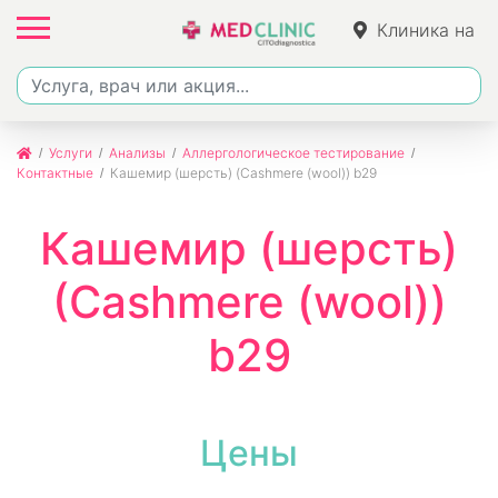
Клиника на
Фучика
Услуги
Анализы
Аллергологическое тестирование
Контактные
Кашемир (шерсть) (Cashmere (wool)) b29
Кашемир (шерсть)
(Cashmere (wool))
b29
Цены