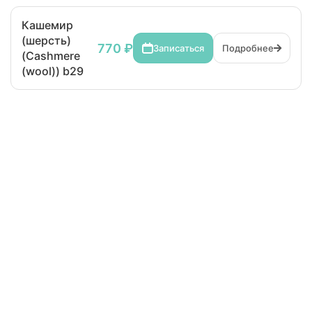
Кашемир
(шерсть)
770 ₽
Записаться
Подробнее
(Cashmere
(wool)) b29