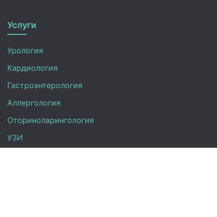
Услуги
Урология
Кардиология
Гастроэнтерология
Аллергология
Оториноларингология
УЗИ
Неврология
Анализы
Терапия
Эндокринология