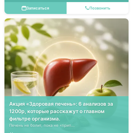
Записаться
Позвонить
Акция «Здоровая печень»: 6 анализов за
1200р, которые расскажут о главном
фильтре организма.
Печень не болит, пока не «прип...