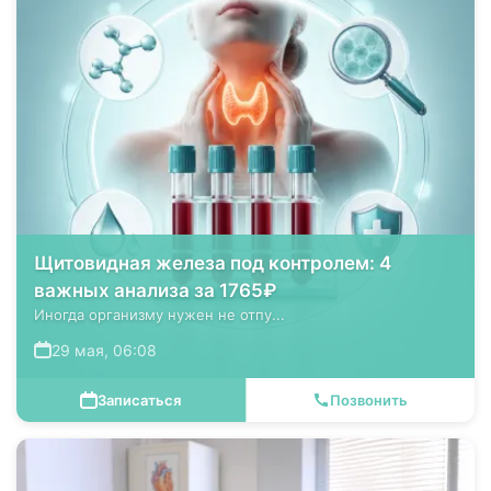
Щитовидная железа под контролем: 4
важных анализа за 1765₽
Иногда организму нужен не отпу...
29 мая, 06:08
Записаться
Позвонить