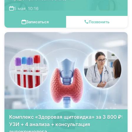
5 мая, 10:16
Записаться
Позвонить
Комплекс «Здоровая щитовидка» за 3 800 ₽:
УЗИ + 4 анализа + консультация
эндокринолога