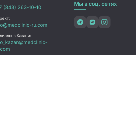
Мы в соц. сетях
 (843) 263-10-10
рект:
fo@medclinic-ru.com
лиалы в Казани:
fo_kazan@medclinic-
.com
зань , ул. Юлиуса
чика, 94
ик работы
 Пт:
07:00 – 19:00
C+3)
08:00 – 17:00 (UTC+3)
08:00 – 15:00 (UTC+3)