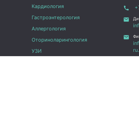
Кардиология
+7
Гастроэнтерология
Ди
in
Аллергология
Фи
Оториноларингология
in
ru
УЗИ
Ка
Неврология
Фу
Анализы
Граф
Терапия
Эндокринология
Пн -
Гинекология
(UT
Сб:
Вс: