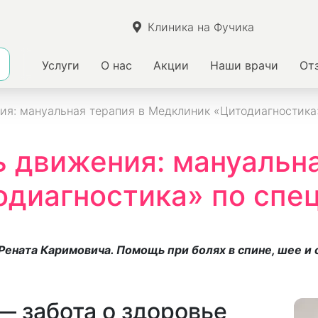
Клиника на Фучика
Услуги
О нас
Акции
Наши врачи
От
ия: мануальная терапия в Медклиник «Цитодиагностика
ь движения: мануальна
диагностика» по спе
ената Каримовича. Помощь при болях в спине, шее и 
— забота о здоровье