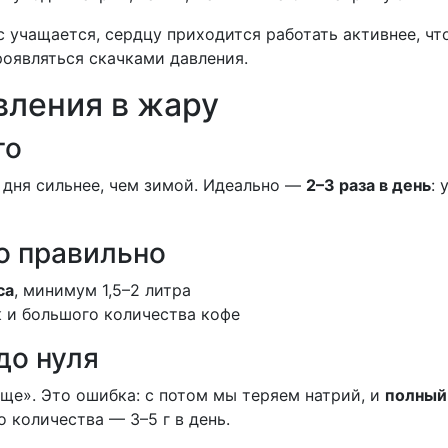
 учащается, сердцу приходится работать активнее, чт
оявляться скачками давления.
вления в жару
го
 дня сильнее, чем зимой. Идеально —
2–3 раза в день
: 
но правильно
са
, минимум 1,5–2 литра
к и большого количества кофе
до нуля
ще». Это ошибка: с потом мы теряем натрий, и
полный 
 количества — 3–5 г в день.