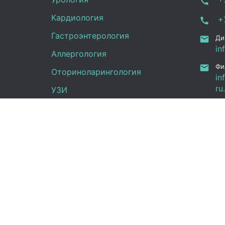
Кардиология
+7
Гастроэнтерология
Ди
in
Аллергология
Фи
Оториноларингология
in
ru
УЗИ
Ка
Неврология
Фу
Анализы
Граф
Терапия
Эндокринология
Пн -
Гинекология
(UT
Сб:
Вс: