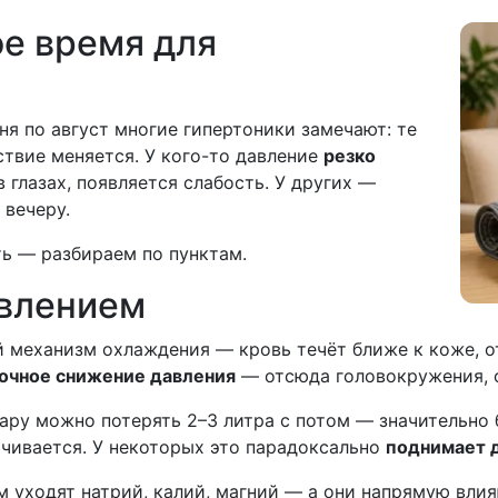
е время для
ня по август многие гипертоники замечают: те
твие меняется. У кого-то давление
резко
 глазах, появляется слабость. У других —
 вечеру.
ть — разбираем по пунктам.
авлением
 механизм охлаждения — кровь течёт ближе к коже, от
очное снижение давления
— отсюда головокружения, о
ару можно потерять 2–3 литра с потом — значительно 
личивается. У некоторых это парадоксально
поднимает 
 уходят натрий, калий, магний — а они напрямую влия