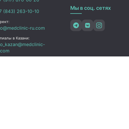
Мы в соц. сетях
 (843) 263-10-10
рект:
fo@medclinic-ru.com
лиалы в Казани:
fo_kazan@medclinic-
.com
зань , ул. Юлиуса
чика, 94
ик работы
 Пт:
07:00 – 19:00
C+3)
08:00 – 17:00 (UTC+3)
08:00 – 15:00 (UTC+3)