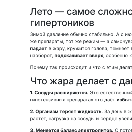
Лето — самое сложно
гипертоников
Зимой давление обычно стабильно. А с ию
же препараты, тот же режим — а самочувс
падает
в жару, кружится голова, темнеет в
наоборот,
подскакивает вверх
, особенно к
Почему так происходит и что с этим дела
Что жара делает с д
1. Сосуды расширяются.
Это естественный
гипотензивных препаратах это даёт
избыт
2. Организм теряет жидкость.
За день в ж
растёт, нагрузка на сосуды и сердце уве
3. Меняется баланс электролитов.
С потом