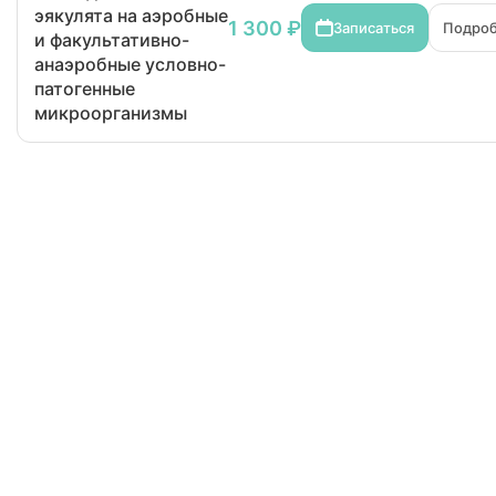
эякулята на аэробные
1 300 ₽
Записаться
Подро
и факультативно-
анаэробные условно-
патогенные
микроорганизмы