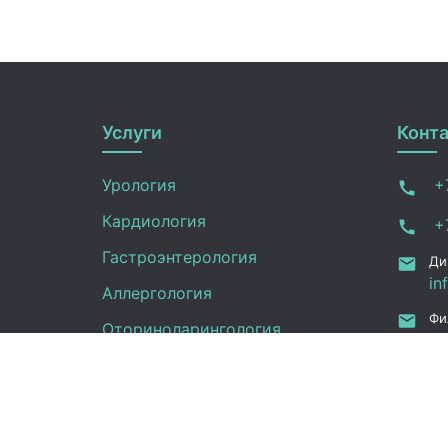
Услуги
Конт
Урология
+7
Кардиология
+7
Гастроэнтерология
Ди
in
Аллергология
Фи
Оториноларингология
in
ru
УЗИ
Ка
Неврология
Фу
Анализы