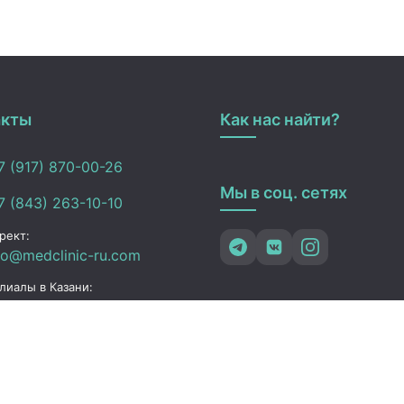
акты
Как нас найти?
 (917) 870-00-26
Мы в соц. сетях
 (843) 263-10-10
рект:
fo@medclinic-ru.com
лиалы в Казани:
fo_kazan@medclinic-
.com
зань , ул. Юлиуса
чика, 94