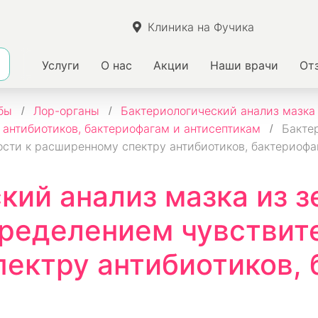
Клиника на Фучика
Услуги
О нас
Акции
Наши врачи
От
бы
Лор-органы
Бактериологический анализ мазка
 антибиотиков, бактериофагам и антисептикам
Бактер
сти к расширенному спектру антибиотиков, бактериофаг
кий анализ мазка из з
ределением чувствит
ектру антибиотиков, 