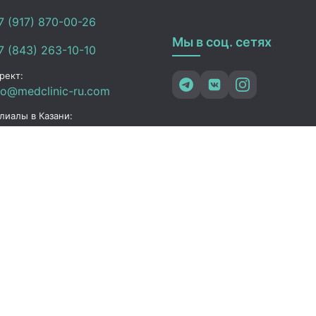
 (917) 870-00-26
Мы в соц. сетях
 (843) 263-10-10
рект:
fo@medclinic-ru.com
лиалы в Казани:
fo_kazan@medclinic-
.com
зань , ул. Юлиуса
чика, 94
ик работы
 Пт:
07:00 – 19:00
C+3)
08:00 – 17:00 (UTC+3)