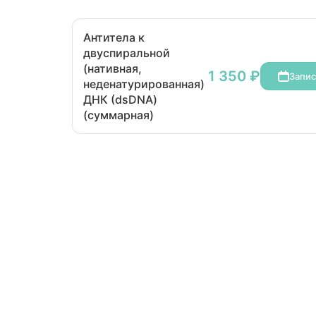
Антитела к
двуспиральной
(нативная,
1 350 ₽
Запис
неденатурированная)
ДНК (dsDNA)
(суммарная)