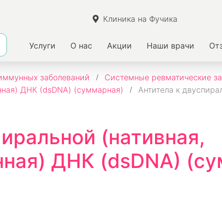
Клиника на Фучика
Услуги
О нас
Акции
Наши врачи
От
иммунных заболеваний
Системные ревматические за
нная) ДНК (dsDNA) (суммарная)
Антитела к двуспира
пиральной (нативная,
ная) ДНК (dsDNA) (су