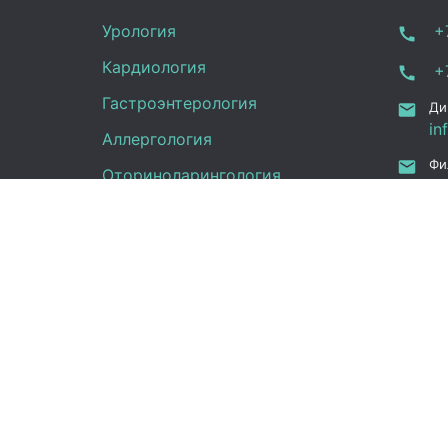
Урология
+7
Кардиология
+7
Гастроэнтерология
Ди
in
Аллергология
Фи
Оториноларингология
in
ru
УЗИ
Ка
Неврология
Фу
Анализы
Граф
Терапия
Эндокринология
Пн -
Гинекология
(UT
Сб: