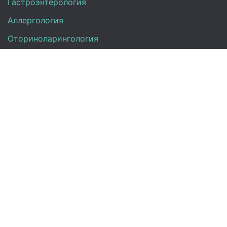
Гастроэнтерология
Аллергология
Оториноларингология
УЗИ
Неврология
Анализы
Терапия
Эндокринология
Гинекология
Контакты
+7 (917) 870-00-26