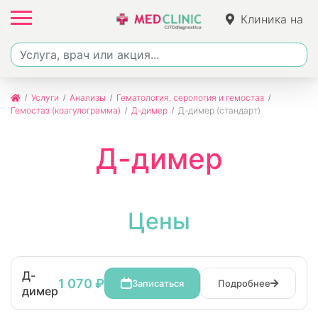
Клиника на
Фучика
Услуги
Анализы
Гематология, серология и гемостаз
Гемостаз (коагулограмма)
Д-димер
Д-димер (стандарт)
Д-димер
Цены
Д-
1 070 ₽
Записаться
Подробнее
димер