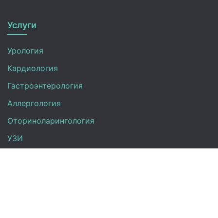
Услуги
Урология
Кардиология
Гастроэнтерология
Аллергология
Оториноларингология
УЗИ
Неврология
Анализы
Терапия
Эндокринология