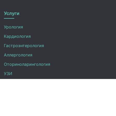
Услуги
Урология
Кардиология
Гастроэнтерология
Аллергология
Оториноларингология
УЗИ
Неврология
Анализы
Терапия
Эндокринология