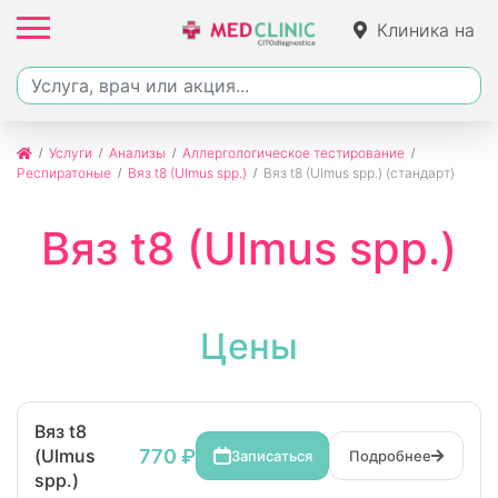
Клиника на
Фучика
Услуги
Анализы
Аллергологическое тестирование
Респиратоные
Вяз t8 (Ulmus spp.)
Вяз t8 (Ulmus spp.) (стандарт)
Вяз t8 (Ulmus spp.)
Цены
Вяз t8
770 ₽
(Ulmus
Записаться
Подробнее
spp.)