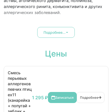
астмы, атопического дерматита, поллиноза,
аллергического ринита, конъюнктивита и других
аллергических заболеваний.
Подробнее...
Цены
Смесь
перьевых
аллергенов
певчих птиц
ex11
1 295 ₽
Записаться
Подробнее
(канарейка
+ попугай +
зяблик +