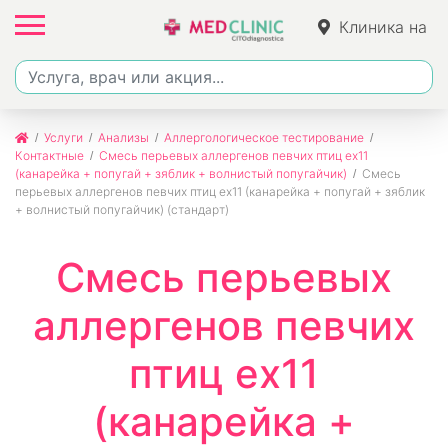
Клиника на
Фучика
Услуги
Анализы
Аллергологическое тестирование
Контактные
Смесь перьевых аллергенов певчих птиц ex11
(канарейка + попугай + зяблик + волнистый попугайчик)
Смесь
перьевых аллергенов певчих птиц ex11 (канарейка + попугай + зяблик
+ волнистый попугайчик) (стандарт)
Смесь перьевых
аллергенов певчих
птиц ex11
(канарейка +